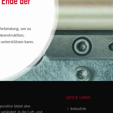
 Ende der
 Verbindung, um zu
ekonstruktion,
unterstützen kann.
QUICK LINKS
poration bietet eine
Industrie
 verändert, in der Luft- und