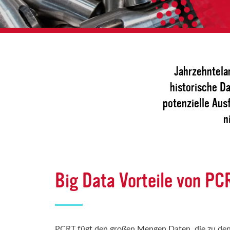
Jahrzehntela
historische D
potenzielle Aus
n
Big Data Vorteile von PC
PCRT fügt den großen Mengen Daten, die zu den