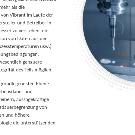
mehr als die
 von Vibrant im Laufe der
rsteller und Betreiber in
esser zu verstehen, die
ion von Daten aus der
ozesstemperaturen usw.)
bungsbedingungen,
wesentlich genauere
egrität des Teils möglich.
r grundlegendsten Ebene –
Lebensdauer und
reibern, aussagekräftige
nsdauerbegrenzung von
ten und höhere
nologie die unterstützenden