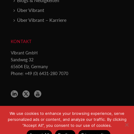
Blogs & Neuigkeiten
Über Vibrant
Über Vibrant – Karriere
KONTAKT
Vibrant GmbH
Sandweg 32
65604 Elz, Germany
Phone: +49 (0) 6431-280 7070
We use cookies to enhance your browsing experience, serve
personalized ads or content, and analyze our traffic. By clicking
"Accept All", you consent to our use of cookies.
Copyright All Rights Reserved © 2021
Datenschutzerklärung