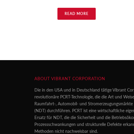
READ MORE
ABOUT VIBRANT CORPORATION
Die in den USA und in Deutschland tätige Vibrant Cor
revolutionäre PCRT-Technologie, die die Art und Weise
Raumfahrt-, Automobil- und Stromerzeugungsmärkte z
(NDT) durchführen. PCRT ist eine wirtschaftliche eig
Ersatz für NDT, die die Sicherheit und die Betriebsö
Prozessschwankungen und strukturelle Defekte erkan
Methoden nicht nachweisbar sind.