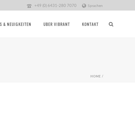
+49 (0) 6431-280 7070
Sprachen
S & NEUIGKEITEN
ÜBER VIBRANT
KONTAKT
HOME
/