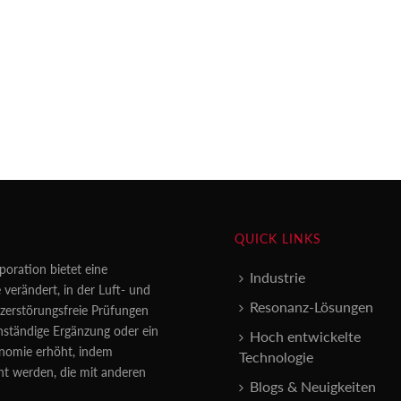
QUICK LINKS
poration bietet eine
Industrie
 verändert, in der Luft- und
Resonanz-Lösungen
erstörungsfreie Prüfungen
enständige Ergänzung oder ein
Hoch entwickelte
konomie erhöht, indem
Technologie
nt werden, die mit anderen
Blogs & Neuigkeiten