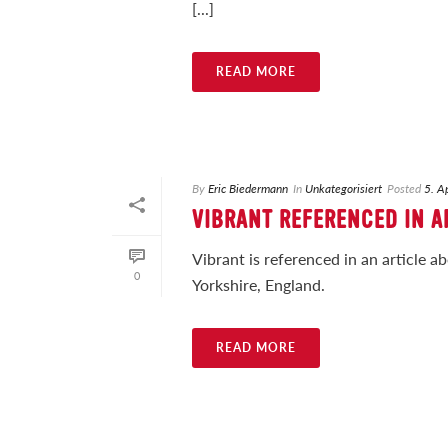
[...]
READ MORE
By
Eric Biedermann
In
Unkategorisiert
Posted
5. A
VIBRANT REFERENCED IN A
Vibrant is referenced in an article
0
Yorkshire, England.
READ MORE