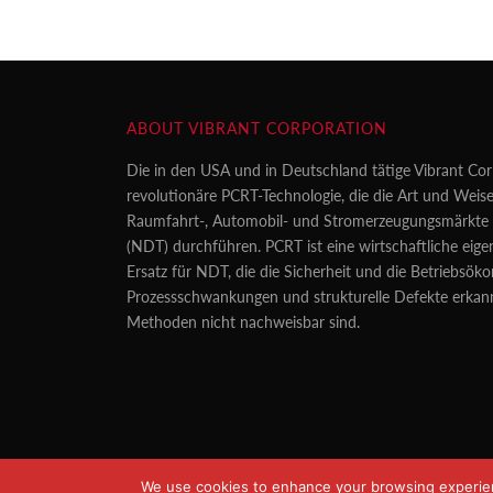
ABOUT VIBRANT CORPORATION
Die in den USA und in Deutschland tätige Vibrant Cor
revolutionäre PCRT-Technologie, die die Art und Weise
Raumfahrt-, Automobil- und Stromerzeugungsmärkte z
(NDT) durchführen. PCRT ist eine wirtschaftliche eig
Ersatz für NDT, die die Sicherheit und die Betriebsö
Prozessschwankungen und strukturelle Defekte erkan
Methoden nicht nachweisbar sind.
We use cookies to enhance your browsing experience