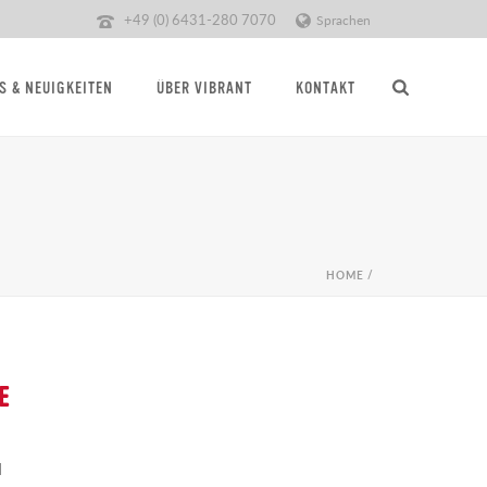
+49 (0) 6431-280 7070
Sprachen
S & NEUIGKEITEN
ÜBER VIBRANT
KONTAKT
HOME
/
E
l