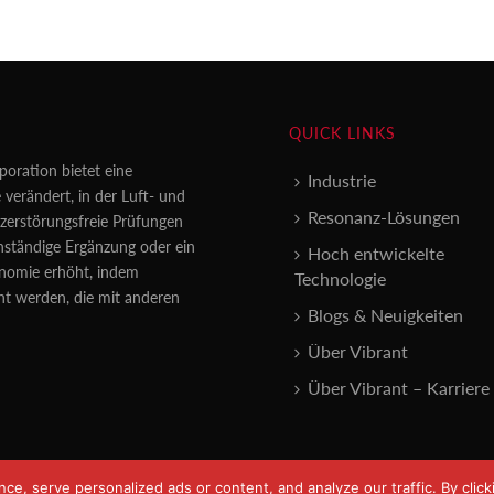
QUICK LINKS
poration bietet eine
Industrie
 verändert, in der Luft- und
Resonanz-Lösungen
erstörungsfreie Prüfungen
enständige Ergänzung oder ein
Hoch entwickelte
konomie erhöht, indem
Technologie
nt werden, die mit anderen
Blogs & Neuigkeiten
Über Vibrant
Über Vibrant – Karriere
, serve personalized ads or content, and analyze our traffic. By clicki