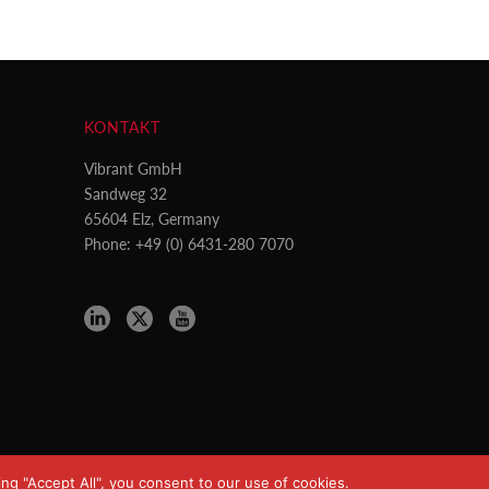
KONTAKT
Vibrant GmbH
Sandweg 32
65604 Elz, Germany
Phone: +49 (0) 6431-280 7070
ng "Accept All", you consent to our use of cookies.