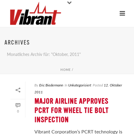
ARCHIVES
Monatliches Archiv für: "Oktober, 2011"
HOME
/
By
Eric Biedermann
In
Unkategorisiert
Posted
12. Oktober
2011
MAJOR AIRLINE APPROVES
PCRT FOR WHEEL TIE BOLT
0
INSPECTION
Vibrant Corporation’s PCRT technology is