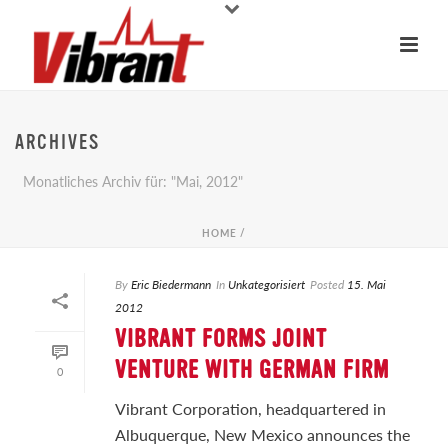
ARCHIVES
Monatliches Archiv für: "Mai, 2012"
HOME
/
By
Eric Biedermann
In
Unkategorisiert
Posted
15. Mai
2012
VIBRANT FORMS JOINT
VENTURE WITH GERMAN FIRM
0
Vibrant Corporation, headquartered in
Albuquerque, New Mexico announces the