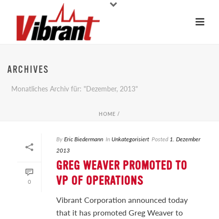
ARCHIVES
Monatliches Archiv für: "Dezember, 2013"
HOME
/
By
Eric Biedermann
In
Unkategorisiert
Posted
1. Dezember
2013
GREG WEAVER PROMOTED TO
VP OF OPERATIONS
0
Vibrant Corporation announced today
that it has promoted Greg Weaver to