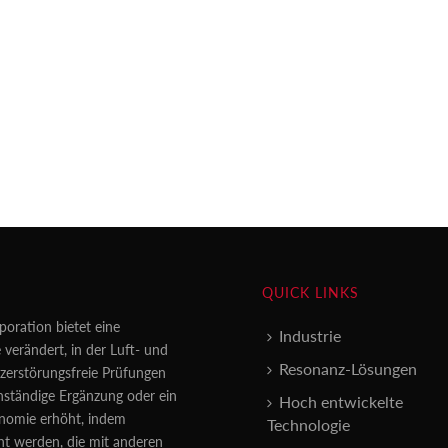
QUICK LINKS
poration bietet eine
Industrie
 verändert, in der Luft- und
Resonanz-Lösungen
erstörungsfreie Prüfungen
enständige Ergänzung oder ein
Hoch entwickelte
konomie erhöht, indem
Technologie
nt werden, die mit anderen