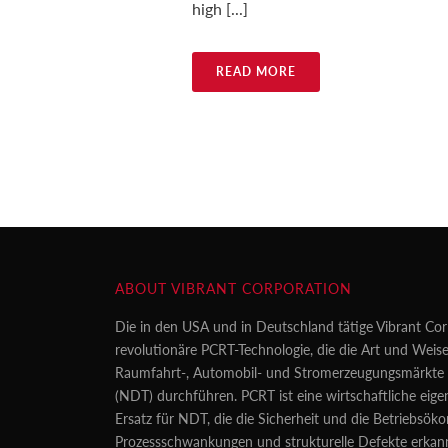
high [...]
READ MORE
ABOUT VIBRANT CORPORATION
Die in den USA und in Deutschland tätige Vibrant Cor
revolutionäre PCRT-Technologie, die die Art und Weise
Raumfahrt-, Automobil- und Stromerzeugungsmärkte z
(NDT) durchführen. PCRT ist eine wirtschaftliche eig
Ersatz für NDT, die die Sicherheit und die Betriebsö
Prozessschwankungen und strukturelle Defekte erkan