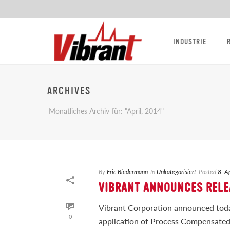
INDUSTRIE
ARCHIVES
Monatliches Archiv für: "April, 2014"
By
Eric Biedermann
In
Unkategorisiert
Posted
8. A
VIBRANT ANNOUNCES RELE
Vibrant Corporation announced today
0
application of Process Compensated