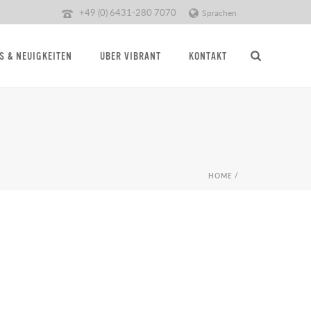
+49 (0) 6431-280 7070
Sprachen
S & NEUIGKEITEN
ÜBER VIBRANT
KONTAKT
HOME
/