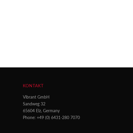
KONTAKT
Vibrant GmbH
Sandweg 32
65604 Elz, Germany
Phone: +49 (0) 6431-280 7070