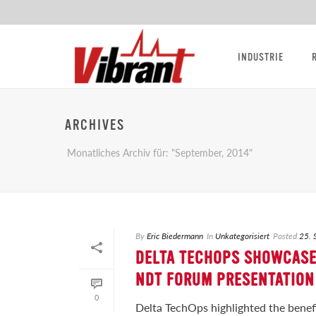
INDUSTRIE
ARCHIVES
Monatliches Archiv für: "September, 2014"
By
Eric Biedermann
In
Unkategorisiert
Posted
25. 
DELTA TECHOPS SHOWCASES
NDT FORUM PRESENTATION
0
Delta TechOps highlighted the benefi