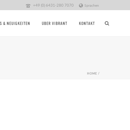
+49 (0) 6431-280 7070
Sprachen
S & NEUIGKEITEN
ÜBER VIBRANT
KONTAKT
HOME
/