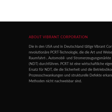
ABOUT VIBRANT CORPORATION
Die in den USA und in Deutschland tätige Vibrant Cor
revolutionäre PCRT-Technologie, die die Art und Weise
Raumfahrt-, Automobil- und Stromerzeugungsmärkte z
(NDT) durchführen. PCRT ist eine wirtschaftliche eig
Ersatz für NDT, die die Sicherheit und die Betriebsö
Prozessschwankungen und strukturelle Defekte erkan
Methoden nicht nachweisbar sind.