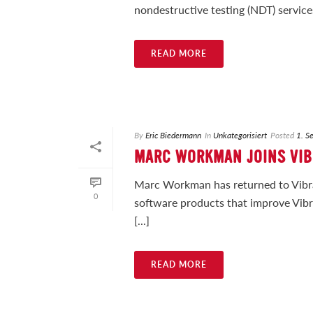
nondestructive testing (NDT) services
READ MORE
By
Eric Biedermann
In
Unkategorisiert
Posted
1. S
MARC WORKMAN JOINS VI
Marc Workman has returned to Vibra
0
software products that improve Vibr
[...]
READ MORE