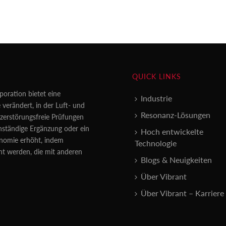
QUICK LINKS
poration bietet eine
Industrie
 verändert, in der Luft- und
Resonanz-Lösungen
erstörungsfreie Prüfungen
enständige Ergänzung oder ein
Hoch entwickelte
konomie erhöht, indem
Technologie
nt werden, die mit anderen
Blogs & Neuigkeiten
Über Vibrant
Über Vibrant – Karriere