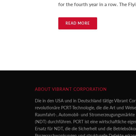
for the fourth year in a row. The Fl
READ MORE
ABOUT VIBRANT CORPORATION
Die in den USA und in Deutschland tätige Vibrant Cor
revolutionäre PCRT-Technologie, die die Art und Weise
Raumfahrt-, Automobil- und Stromerzeugungsmärkte z
(NDT) durchführen. PCRT ist eine wirtschaftliche eig
Ersatz für NDT, die die Sicherheit und die Betriebsö
Prozessschwankungen und strukturelle Defekte erkan