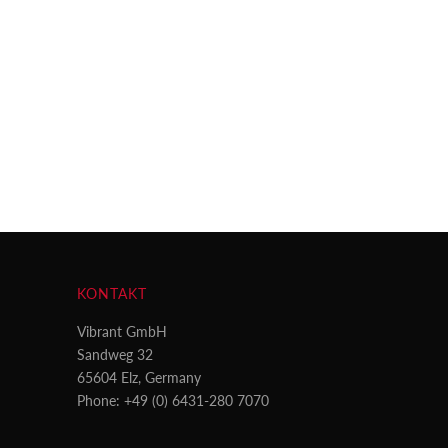
KONTAKT
Vibrant GmbH
Sandweg 32
65604 Elz, Germany
Phone: +49 (0) 6431-280 7070