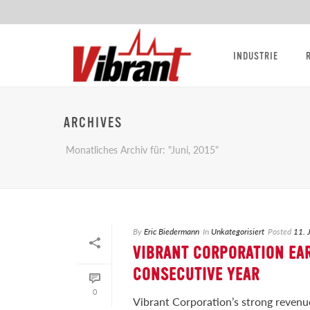
INDUSTRIE
ARCHIVES
Monatliches Archiv für: "Juni, 2015"
By
Eric Biedermann
In
Unkategorisiert
Posted
11. 
VIBRANT CORPORATION EA
CONSECUTIVE YEAR
0
Vibrant Corporation’s strong revenu