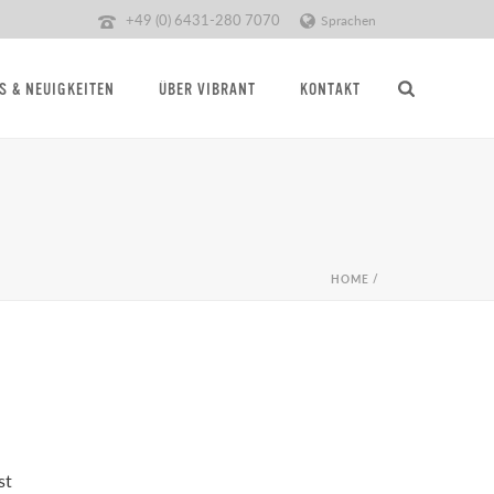
+49 (0) 6431-280 7070
Sprachen
S & NEUIGKEITEN
ÜBER VIBRANT
KONTAKT
HOME
/
st