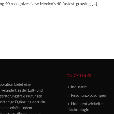
ying 40 recognizes New Mexico’s 40 fastest-growing [...]
QUICK LINKS
poration bietet eine
Industrie
 verändert, in der Luft- und
Resonanz-Lösungen
erstörungsfreie Prüfungen
enständige Ergänzung oder ein
Hoch entwickelte
konomie erhöht, indem
Technologie
nt werden, die mit anderen