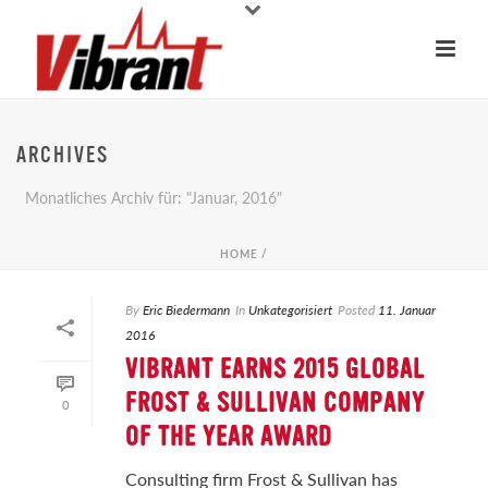
ARCHIVES
Monatliches Archiv für: "Januar, 2016"
HOME
/
By
Eric Biedermann
In
Unkategorisiert
Posted
11. Januar
2016
VIBRANT EARNS 2015 GLOBAL
FROST & SULLIVAN COMPANY
0
OF THE YEAR AWARD
Consulting firm Frost & Sullivan has