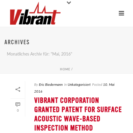
ARCHIVES
Monatliches Archiv für: "Mai, 2016"
HOME
/
By
Eric Biedermann
In
Unkategorisiert
Posted
10. Mai
2016
VIBRANT CORPORATION
GRANTED PATENT FOR SURFACE
0
ACOUSTIC WAVE-BASED
INSPECTION METHOD