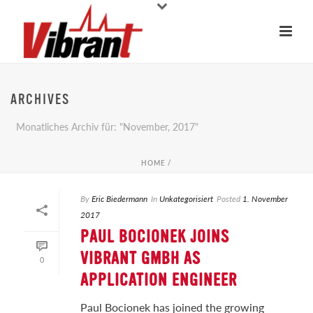
ARCHIVES
Monatliches Archiv für: "November, 2017"
HOME
/
By
Eric Biedermann
In
Unkategorisiert
Posted
1. November
2017
PAUL BOCIONEK JOINS
VIBRANT GMBH AS
0
APPLICATION ENGINEER
Paul Bocionek has joined the growing