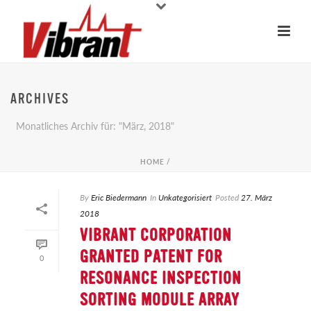
ARCHIVES
Monatliches Archiv für: "März, 2018"
HOME
/
By
Eric Biedermann
In
Unkategorisiert
Posted
27. März
2018
VIBRANT CORPORATION
GRANTED PATENT FOR
0
RESONANCE INSPECTION
SORTING MODULE ARRAY