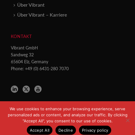
Über Vibrant
Über Vibrant – Karriere
KONTAKT
Vibrant GmbH
Sandweg 32
65604 Elz, Germany
Phone: +49 (0) 6431-280 7070
We use cookies to enhance your browsing experience, serve
personalized ads or content, and analyze our traffic. By clicking
"Accept All", you consent to our use of cookies.
Copyright All Rights Reserved © 2021
Datenschutzerklärung
Accept All
Decline
Privacy policy