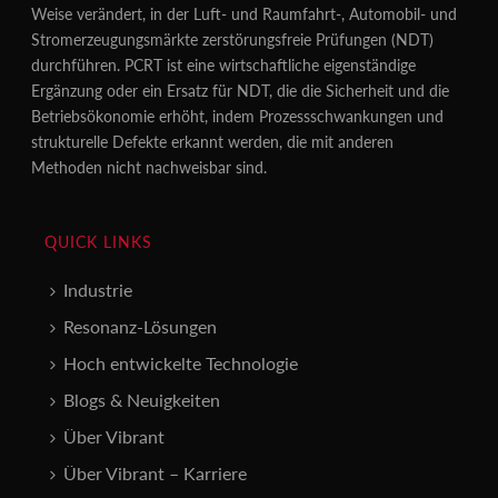
Weise verändert, in der Luft- und Raumfahrt-, Automobil- und
Stromerzeugungsmärkte zerstörungsfreie Prüfungen (NDT)
durchführen. PCRT ist eine wirtschaftliche eigenständige
Ergänzung oder ein Ersatz für NDT, die die Sicherheit und die
Betriebsökonomie erhöht, indem Prozessschwankungen und
strukturelle Defekte erkannt werden, die mit anderen
Methoden nicht nachweisbar sind.
QUICK LINKS
Industrie
Resonanz-Lösungen
Hoch entwickelte Technologie
Blogs & Neuigkeiten
Über Vibrant
Über Vibrant – Karriere