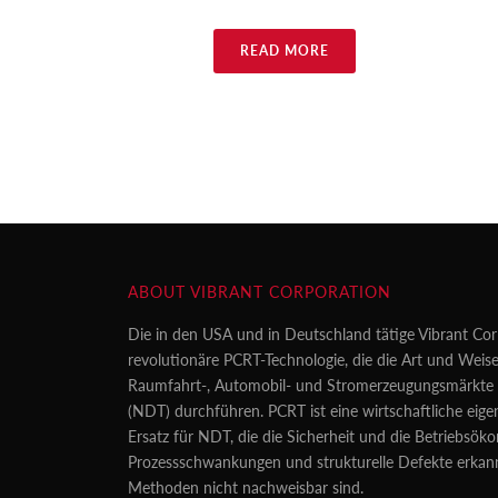
READ MORE
ABOUT VIBRANT CORPORATION
Die in den USA und in Deutschland tätige Vibrant Cor
revolutionäre PCRT-Technologie, die die Art und Weise
Raumfahrt-, Automobil- und Stromerzeugungsmärkte z
(NDT) durchführen. PCRT ist eine wirtschaftliche eig
Ersatz für NDT, die die Sicherheit und die Betriebsö
Prozessschwankungen und strukturelle Defekte erkan
Methoden nicht nachweisbar sind.