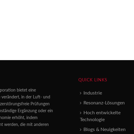
QUICK LINKS
poration bietet eine
Industrie
 verändert, in der Luft- und
Resonanz-Lösungen
erstörungsfreie Prüfungen
enständige Ergänzung oder ein
Hoch entwickelte
konomie erhöht, indem
Technologie
nt werden, die mit anderen
Blogs & Neuigkeiten