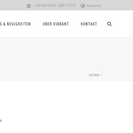
+49 (0) 6431-280 7070
Sprachen
S & NEUIGKEITEN
ÜBER VIBRANT
KONTAKT
HOME
/
n