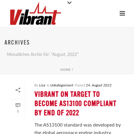
ARCHIVES
Monatliches Archiv für: "August, 2022"
HOME
/
By
Lisa
In
Unkategorisiert
Posted
24. August 2022
VIBRANT ON TARGET TO
BECOME AS13100 COMPLIANT
0
BY END OF 2022
The AS13100 standard was developed by
the global aerospace engine industry,