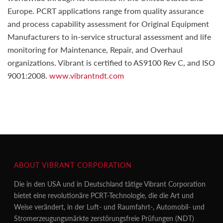
Europe. PCRT applications range from quality assurance
and process capability assessment for Original Equipment
Manufacturers to in-service structural assessment and life
monitoring for Maintenance, Repair, and Overhaul
organizations. Vibrant is certified to AS9100 Rev C, and ISO
9001:2008.
www.vibrantndt.com
ABOUT VIBRANT CORPORATION
Die in den USA und in Deutschland tätige Vibrant Corporation
bietet eine revolutionäre PCRT-Technologie, die die Art und
Weise verändert, in der Luft- und Raumfahrt-, Automobil- und
Stromerzeugungsmärkte zerstörungsfreie Prüfungen (NDT)