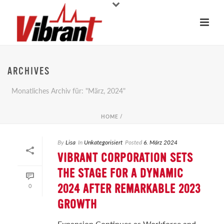
ARCHIVES
Monatliches Archiv für: "März, 2024"
HOME
/
By
Lisa
In
Unkategorisiert
Posted
6. März 2024
VIBRANT CORPORATION SETS
THE STAGE FOR A DYNAMIC
0
2024 AFTER REMARKABLE 2023
GROWTH
Expansion Continues as Workforce and