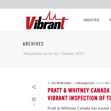
INDUSTRIE
ARCHIVES
Monatliches Archiv für: "Oktober, 2015"
By
Eric Biedermann
In
Unkategorisiert
Posted
26. 
PRATT & WHITNEY CANADA 
VIBRANT INSPECTION OF T
0
Pratt & Whitney Canada has issued a