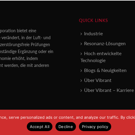
QUICK LINKS
poration bietet eine
Industrie
 verändert, in der Luft- und
Resonanz-Lösungen
erstörungsfreie Prüfungen
enständige Ergänzung oder ein
Hoch entwickelte
konomie erhöht, indem
Technologie
nt werden, die mit anderen
Blogs & Neuigkeiten
Über Vibrant
Über Vibrant – Karriere
, serve personalized ads or content, and analyze our traffic. By clicki
Accept All
Decline
Privacy policy