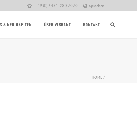
+49 (0) 6431-280 7070
Sprachen
S & NEUIGKEITEN
ÜBER VIBRANT
KONTAKT
HOME
/